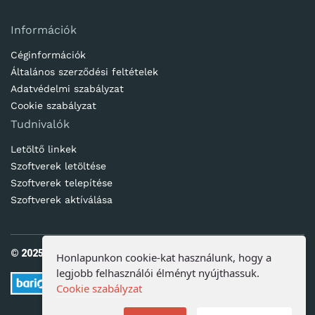
Információk
Céginformációk
Általános szerződési feltételek
Adatvédelmi szabályzat
Cookie szabályzat
Tudnivalók
Letöltő linkek
Szoftverek letöltése
Szoftverek telepítése
Szoftverek aktíválása
© 2025. Ötletes Megoldások Kft | www.jogtisztaszoftver.hu
Honlapunkon cookie-kat használunk, hogy a
legjobb felhasználói élményt nyújthassuk.
Cookie szabályzat