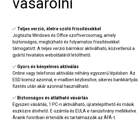
vásárolni
✅
Teljes verzió, életre szóló frissítésekkel
Jogtiszta Windows és Office szoftvercsomag, amely
biztonságos, megbízható és folyamatos frissítésekkel
támogatott. A teljes verzió bármikor aktiválható, közvetlenül a
gyártó hivatalos weboldaláról letölthető.
✅
Gyors és kényelmes aktiválás
Online vagy telefonos aktiválás néhány egyszerű lépésben. Az
ESD licensz azonnal, e-mailben kézbesítve, sikeres bankkártyás
fizetés után akár azonnal használható.
✅
Biztonságos és átlátható vásárlás
Egyszeri vásárlás, 1 PC-n aktiválható, újratelepíthető és másik
eszközre átvihető. E-számla és EULA e-tanúsítvány mellékelve.
Áraink forintban értendők és tartalmazzák az ÁFÁ-t.