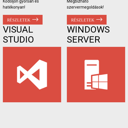
Kódoljon gyorsan és
Megbízható
hatékonyan!
szervermegoldások!
RÉSZLETEK
RÉSZLETEK
VISUAL
WINDOWS
STUDIO
SERVER