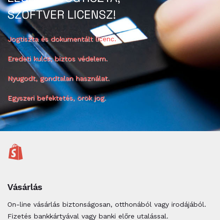
SZOFTVER LICENSZ!
Jogtiszta és dokumentált licenc.
Eredeti kulcs, biztos védelem.
Nyugodt, gondtalan használat.
Egyszeri befektetés, örök jog.
Vásárlás
On-line vásárlás biztonságosan, otthonából vagy irodájából.
Fizetés bankkártyával vagy banki előre utalással.