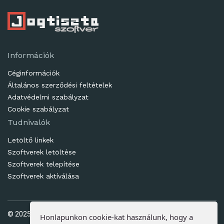
Információk
Céginformációk
Általános szerződési feltételek
Adatvédelmi szabályzat
Cookie szabályzat
Tudnivalók
Letöltő linkek
Szoftverek letöltése
Szoftverek telepítése
Szoftverek aktíválása
© 2025. Ötletes Megoldások Kft | www.jogtisztaszoftver.hu
Honlapunkon cookie-kat használunk, hogy a