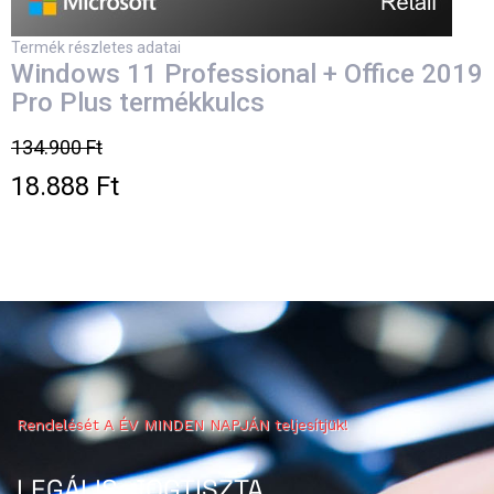
Termék részletes adatai
Windows 11 Professional + Office 2019
Pro Plus termékkulcs
134.900 Ft
18.888 Ft
Rendelését A ÉV MINDEN NAPJÁN teljesítjük!
LEGÁLIS, JOGTISZTA,